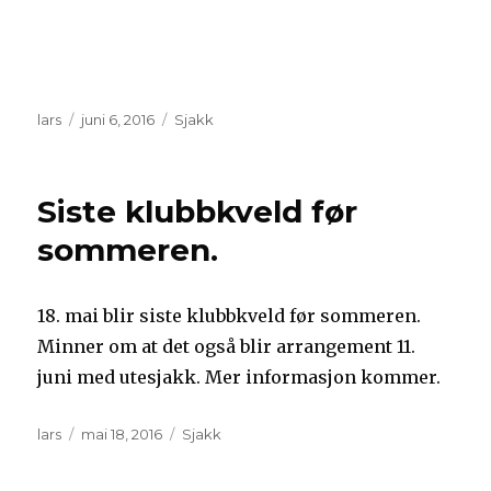
Forfatter
Publisert
Kategorier
lars
juni 6, 2016
Sjakk
Siste klubbkveld før
sommeren.
18. mai blir siste klubbkveld før sommeren.
Minner om at det også blir arrangement 11.
juni med utesjakk. Mer informasjon kommer.
Forfatter
Publisert
Kategorier
lars
mai 18, 2016
Sjakk