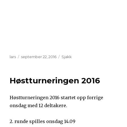
Forfatter
Publisert
Kategorier
lars
september 22, 2016
Sjakk
Høstturneringen 2016
Høstturneringen 2016 startet opp forrige
onsdag med 12 deltakere.
2. runde spilles onsdag 14.09