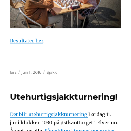
Resultater her
.
Forfatter
Publisert
Kategorier
lars
juni 11, 2016
Sjakk
Utehurtigsjakkturnering!
Det blir utehurtigsjakkturnering
Lørdag 11.
juni klokken 1030 på østkanttorget i Elverum.
Åpent for alle.
Påmelding i turneringservice