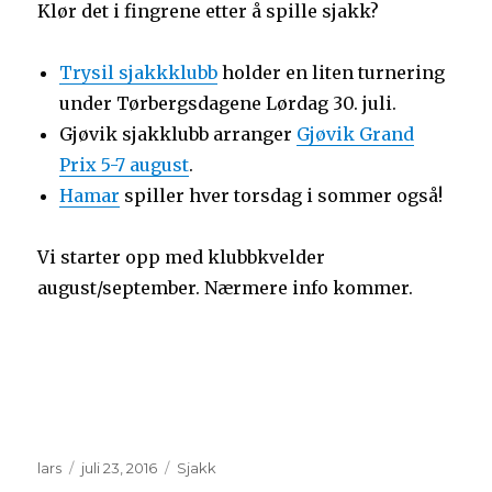
Klør det i fingrene etter å spille sjakk?
Trysil sjakkklubb
holder en liten turnering
under Tørbergsdagene Lørdag 30. juli.
Gjøvik sjakklubb arranger
Gjøvik Grand
Prix 5-7 august
.
Hamar
spiller hver torsdag i sommer også!
Vi starter opp med klubbkvelder
august/september. Nærmere info kommer.
Forfatter
Publisert
Kategorier
lars
juli 23, 2016
Sjakk