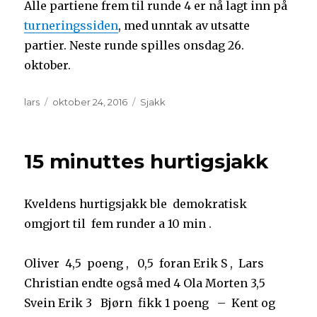
Alle partiene frem til runde 4 er nå lagt inn på
turneringssiden
, med unntak av utsatte
partier. Neste runde spilles onsdag 26.
oktober.
Forfatter
Publisert
Kategorier
lars
oktober 24, 2016
Sjakk
15 minuttes hurtigsjakk
Kveldens hurtigsjakk ble demokratisk
omgjort til fem runder a 10 min .
Oliver 4,5 poeng , 0,5 foran Erik S , Lars
Christian endte også med 4 Ola Morten 3,5
Svein Erik 3 Bjørn fikk 1 poeng – Kent og