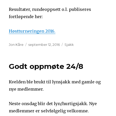
Resultater, rundeoppsett o.l. publiseres
fortløpende her:
Høstturneringen 2016.
Forfatter
Publisert
Kategorier
Jon Kåre
september 12, 2016
Sjakk
Godt oppmøte 24/8
Kvelden ble brukt til lynsjakk med gamle og
nye medlemmer.
Neste onsdag blir det lyn/hurtigsjakk. Nye
medlemmer er selvfølgelig velkomne.