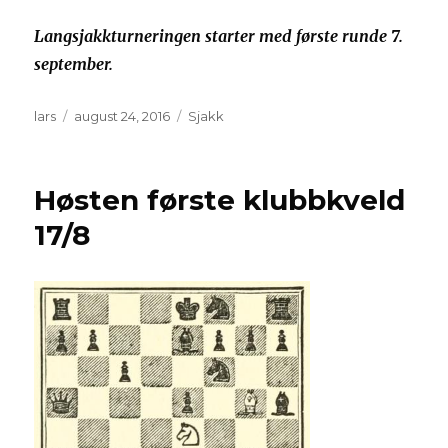
Langsjakkturneringen starter med første runde 7.
september.
Forfatter
Publisert
Kategorier
lars
august 24, 2016
Sjakk
Høsten første klubbkveld
17/8