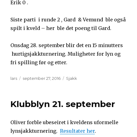
Erik 0 .
Siste parti i runde 2 , Gard & Vemund ble også
spilt i kveld – her ble det poeng til Gard.
Onsdag 28. september blir det en 15 minutters
hurtigsjakkturnering. Muligheter for lyn og
fri spilling før og etter.
Forfatter
Publisert
Kategorier
lars
september 27, 2016
Sjakk
Klubblyn 21. september
Oliver forble ubeseiret i kveldens uformelle
lynsjakkturnering.
Resultater her
.