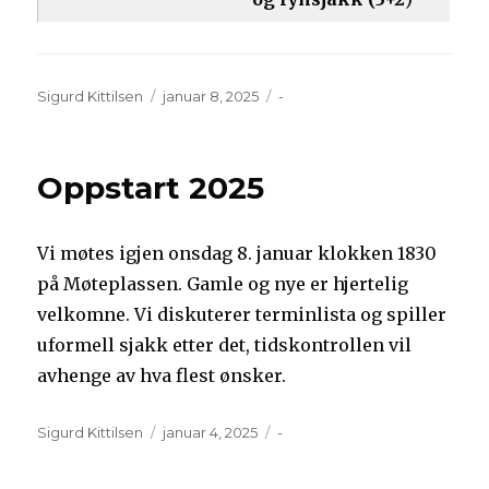
Forfatter
Publisert
Kategorier
Sigurd Kittilsen
januar 8, 2025
-
Oppstart 2025
Vi møtes igjen onsdag 8. januar klokken 1830
på Møteplassen. Gamle og nye er hjertelig
velkomne. Vi diskuterer terminlista og spiller
uformell sjakk etter det, tidskontrollen vil
avhenge av hva flest ønsker.
Forfatter
Publisert
Kategorier
Sigurd Kittilsen
januar 4, 2025
-