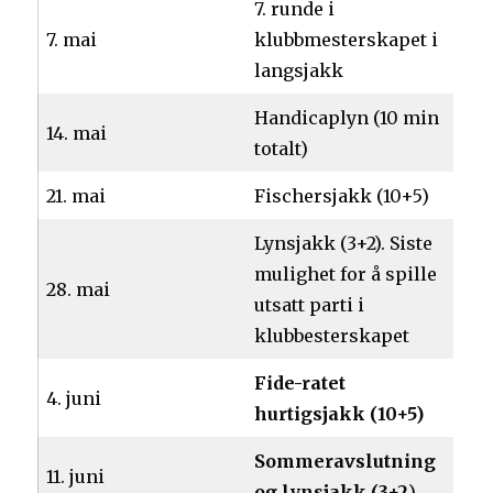
7. runde i
7. mai
klubbmesterskapet i
langsjakk
Handicaplyn (10 min
14. mai
totalt)
21. mai
Fischersjakk (10+5)
Lynsjakk (3+2). Siste
mulighet for å spille
28. mai
utsatt parti i
klubbesterskapet
Fide-ratet
4. juni
hurtigsjakk (10+5)
Sommeravslutning
11. juni
og lynsjakk (3+2
)