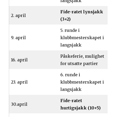
langsjakk
Fide-ratet lynsjakk
2. april
(3+2)
5. runde i
9. april
klubbmesterskapet i
langsjakk
Påskeferie, mulighet
16. april
for utsatte partier
6. runde i
23. april
klubbmesterskapet i
langsjakk
Fide-ratet
30.april
hurtigsjakk (10+5)