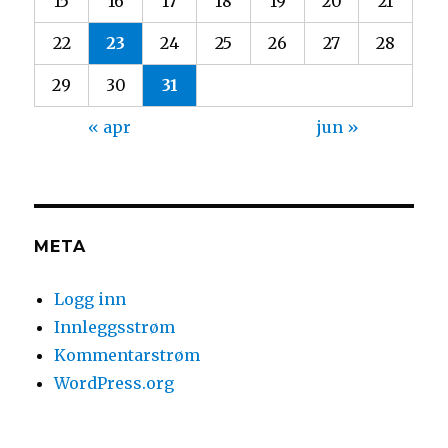
15
16
17
18
19
20
21
22
23
24
25
26
27
28
29
30
31
« apr
jun »
META
Logg inn
Innleggsstrøm
Kommentarstrøm
WordPress.org