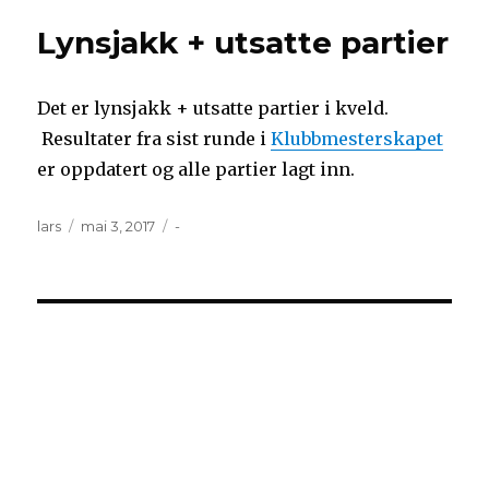
Lynsjakk + utsatte partier
Det er lynsjakk + utsatte partier i kveld.
Resultater fra sist runde i
Klubbmesterskapet
er oppdatert og alle partier lagt inn.
Forfatter
Publisert
Kategorier
lars
mai 3, 2017
-