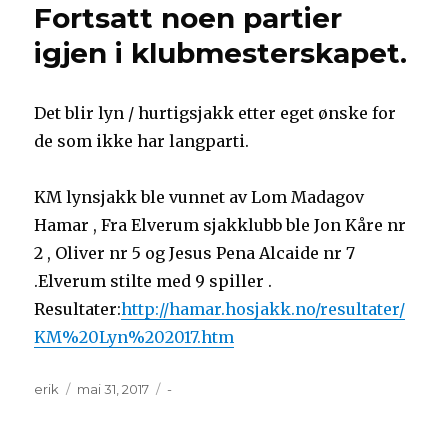
Fortsatt noen partier
igjen i klubmesterskapet.
Det blir lyn / hurtigsjakk etter eget ønske for
de som ikke har langparti.
KM lynsjakk ble vunnet av Lom Madagov
Hamar , Fra Elverum sjakklubb ble Jon Kåre nr
2 , Oliver nr 5 og Jesus Pena Alcaide nr 7
.Elverum stilte med 9 spiller .
Resultater:
http://hamar.hosjakk.no/resultater/
KM%20Lyn%202017.htm
Forfatter
Publisert
Kategorier
erik
mai 31, 2017
-