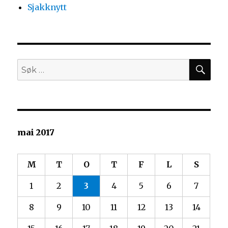
Sjakknytt
SØ
Søk
etter:
mai 2017
M
T
O
T
F
L
S
1
2
3
4
5
6
7
8
9
10
11
12
13
14