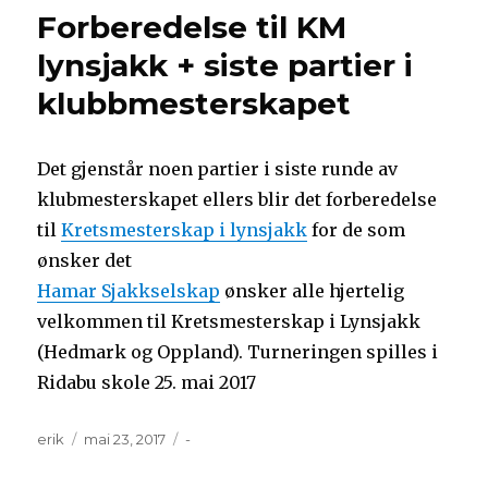
Forberedelse til KM
lynsjakk + siste partier i
klubbmesterskapet
Det gjenstår noen partier i siste runde av
klubmesterskapet ellers blir det forberedelse
til
Kretsmesterskap i lynsjakk
for de som
ønsker det
Hamar Sjakkselskap
ønsker alle hjertelig
velkommen til Kretsmesterskap i Lynsjakk
(Hedmark og Oppland). Turneringen spilles i
Ridabu skole 25. mai 2017
Forfatter
Publisert
Kategorier
erik
mai 23, 2017
-