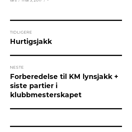
lars
mai 3, 2017
-
Innleggsnavigasjon
TIDLIGERE
Hurtigsjakk
Forrige
innlegg:
NESTE
Forberedelse til KM lynsjakk +
Neste
innlegg:
siste partier i
klubbmesterskapet