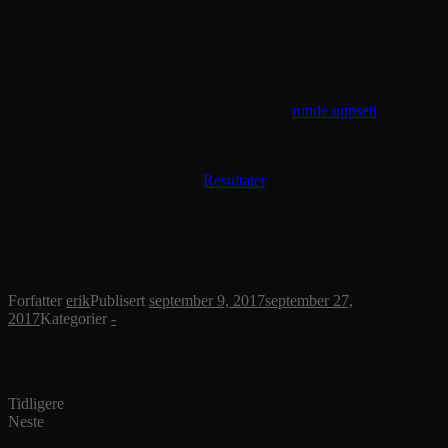
De tre første rundene i høstturneringen er nå spilt. Runde 4 spilles
onsdag etter høstferien. De som har hengeparti bør få spilt disse før
uke 42. Blir det flere som vil spille onsdag i høstferien (uke41) så
kan vi åpne for det.
Andre runde er trekt , se turneringservice for
runde oppsett
. Den
som ikke har anledning til å møte må gi beskjed til den man skal
spille med.
Første runde ble spilt i kveld.
Resultater
ligger i turnerings service.
Det kan se ut til at vi passerer 20 spillere i årets høsturnering ( 8
stk Høst 2015) og det er 65 år mellom yngste og eldste spiller.
Forfatter
erik
Publisert
september 9, 2017
september 27,
2017
Kategorier
-
Innleggsnavigasjon
Tidligere
Forrige innlegg:
Høst – lyn 2017
Neste
Neste innlegg:
Barnesjakk gruppa .