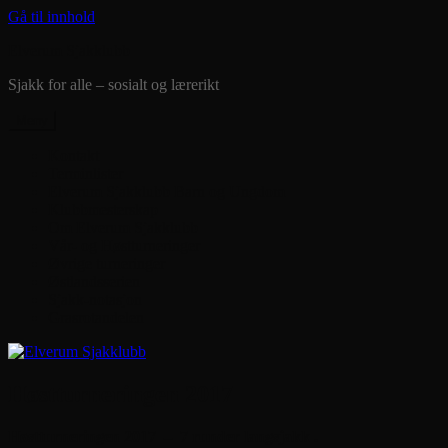
Gå til innhold
Elverum Sjakklubb
Sjakk for alle – sosialt og lærerikt
Meny
Kontakt
Terminlister
Elverum Sjakklubb Barn og Ungdom
Klubbmesterskap
Om Elverum Sjakklubb
Vår- og Høstturneringer
Øvrige turneringer
Østlandsserien
Sjakk-notasjon
Grasrotandelen
Høstturneringen 2017
Høstturneringen 2017 – 7 runder langsjakk .