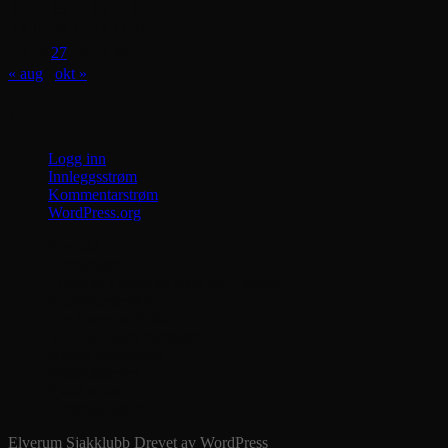
11
12
13
14
15
16
17
18
19
20
21
22
23
24
25
26
27
28
29
30
« aug
okt »
Meta
Logg inn
Innleggsstrøm
Kommentarstrøm
WordPress.org
Kontakt
Terminlister
Elverum Sjakklubb Barn og Ungdom
Klubbmesterskap
Om Elverum Sjakklubb
Vår- og Høstturneringer
Øvrige turneringer
Østlandsserien
Sjakk-notasjon
Grasrotandelen
Elverum Sjakklubb
Drevet av WordPress