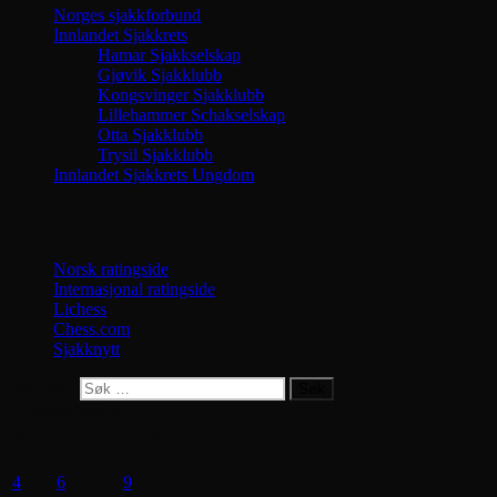
Norges sjakkforbund
Innlandet Sjakkrets
Hamar Sjakkselskap
Gjøvik Sjakklubb
Kongsvinger Sjakklubb
Lillehammer Schakselskap
Otta Sjakklubb
Trysil Sjakklubb
Innlandet Sjakkrets Ungdom
Sjakklenker
Norsk ratingside
Internasjonal ratingside
Lichess
Chess.com
Sjakknytt
Søk etter:
Søk
september 2017
M
T
O
T
F
L
S
1
2
3
4
5
6
7
8
9
10