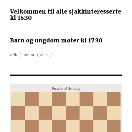
Velkommen til alle sjakkinteresserte
kl 18:30
Barn og ungdom møter kl 17:30
Forfatter
Publisert
Kategorier
erik
januar 8, 2018
-