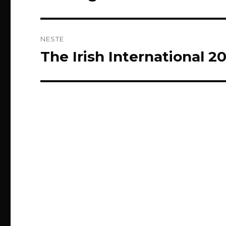
innlegg:
NESTE
The Irish International 2
Neste
innlegg: