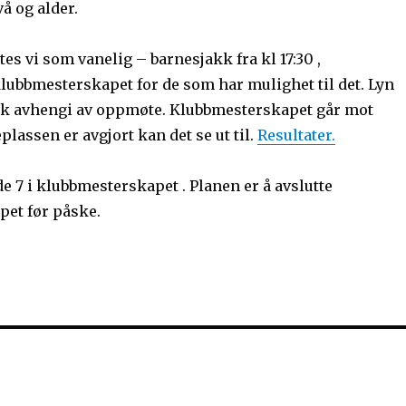
vå og alder.
es vi som vanelig – barnesjakk fra kl 17:30 ,
klubbmesterskapet for de som har mulighet til det. Lyn
akk avhengi av oppmøte. Klubbmesterskapet går mot
plassen er avgjort kan det se ut til.
Resultater.
e 7 i klubbmesterskapet . Planen er å avslutte
et før påske.