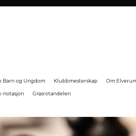
b Barn og Ungdom
Klubbmesterskap
Om Elverum
k-notasjon
Grasrotandelen