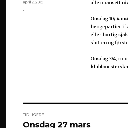
Publisert
april 2, 2019
alle unansett ni
Kategorier
-
Onsdag 10/ 4 møt
hengepartier i 
eller hurtig sj
slutten og første
Onsdag 3/4, rund
klubbmesterskap
Innleggsnavigasjon
TIDLIGERE
Onsdag 27 mars
Forrige