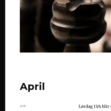
April
Forfatter
erik
Lørdag 13/4 blir 