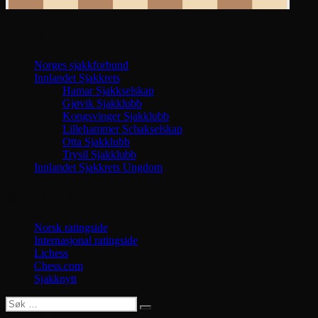
Lenker
Norges sjakkforbund
Innlandet Sjakkrets
Hamar Sjakkselskap
Gjøvik Sjakklubb
Kongsvinger Sjakklubb
Lillehammer Schakselskap
Otta Sjakklubb
Trysil Sjakklubb
Innlandet Sjakkrets Ungdom
Sjakklenker
Norsk ratingside
Internasjonal ratingside
Lichess
Chess.com
Sjakknytt
Søk
Søk
etter:
januar 2016