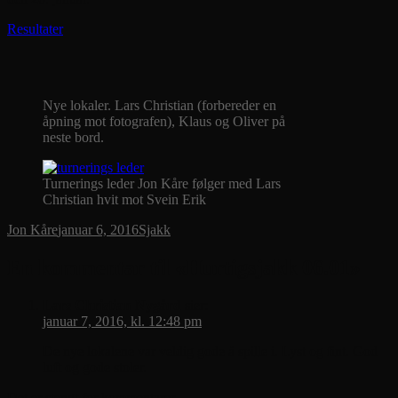
Resultater
Nye lokaler. Lars Christian (forbereder en
åpning mot fotografen), Klaus og Oliver på
neste bord.
Turnerings leder Jon Kåre følger med Lars
Christian hvit mot Svein Erik
Forfatter
Publisert
Kategorier
Jon Kåre
januar 6, 2016
Sjakk
En kommentar til «Hurtigsjakk 06.01»
Lars Christian Nygård
sier:
januar 7, 2016, kl. 12:48 pm
De nye lokalene var veldig gode å spille i. Lyst og fint. God
luft og gode stoler.
Det er stengt for kommentarer.