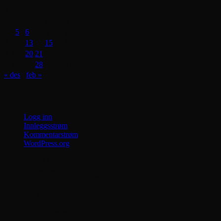
M
T
O
T
F
L
S
1
2
3
4
5
6
7
8
9
10
11
12
13
14
15
16
17
18
19
20
21
22
23
24
25
26
27
28
29
30
31
« des
feb »
Meta
Logg inn
Innleggsstrøm
Kommentarstrøm
WordPress.org
Kontakt
Terminlister
Elverum Sjakklubb Barn og Ungdom
Klubbmesterskap
Om Elverum Sjakklubb
Vår- og Høstturneringer
Øvrige turneringer