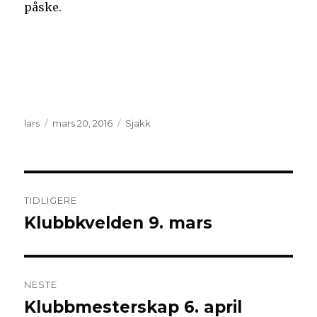
påske.
Forfatter
Publisert
Kategorier
lars
mars 20, 2016
Sjakk
Innleggsnavigasjon
TIDLIGERE
Klubbkvelden 9. mars
Forrige
innlegg:
NESTE
Klubbmesterskap 6. april
Neste