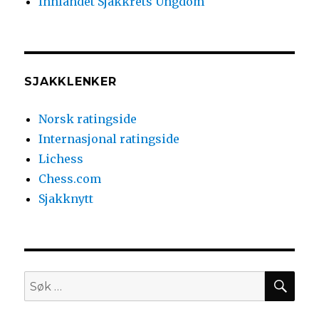
Innlandet Sjakkrets Ungdom
SJAKKLENKER
Norsk ratingside
Internasjonal ratingside
Lichess
Chess.com
Sjakknytt
SØ
Søk
etter: