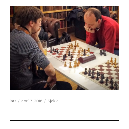
Forfatter
Publisert
Kategorier
lars
april 3, 2016
Sjakk